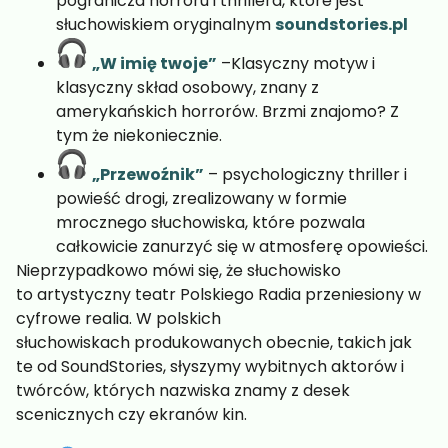
pogranicza horroru i thrillera, które jest
słuchowiskiem oryginalnym
soundstories.pl
„W imię twoje”
–Klasyczny motyw i
klasyczny skład osobowy, znany z
amerykańskich horrorów. Brzmi znajomo? Z
tym że niekoniecznie.
„Przewoźnik”
– psychologiczny thriller i
powieść drogi, zrealizowany w formie
mrocznego słuchowiska, które pozwala
całkowicie zanurzyć się w atmosferę opowieści.
Nieprzypadkowo mówi się, że słuchowisko
to artystyczny teatr Polskiego Radia przeniesiony w
cyfrowe realia. W polskich
słuchowiskach produkowanych obecnie, takich jak
te od SoundStories, słyszymy wybitnych aktorów i
twórców, których nazwiska znamy z desek
scenicznych czy ekranów kin.