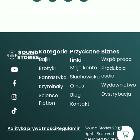
Kategorie
Przydatne
Biznes
Bajki
Współpraca
linki
Moje konto
Erotyki
Produkcja
audio
Słuchowiska
Fantastyka
Wydawnictwo
O nas
Kryminały
Dystrybucja
Blog
Science
Fiction
Kontakt
Polityka prywatności
Regulamin
Sound Stories 2026 © All
0
rights Reserved.
designed by
INDYGO