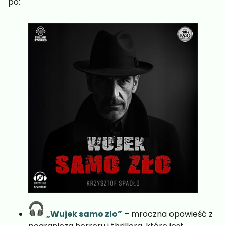
po:
„
Wujek samo zlo
”
– mroczna opowieść z