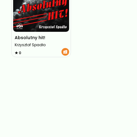
Absolutny hit!
Krzysztof Spadło
★ 0