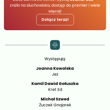
zniżki na słuchowiska, dostęp do premier i wiele
więcej!
Dołącz teraz!
Występują:
Joanna Kowalska
Jeż
Kamil Dawid Gałuszka
Kret Ed
Michał Szwed
Żuczek Gnojarek