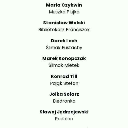
Maria Czykwin
Muszka Plujka
Stanisław Wolski
Bibliotekarz Franciszek
Darek Lech
Ślimak Eustachy
Marek Konopczak
Ślimak Mietek
Konrad Till
Pająk Stefan
Jolka Solarz
Biedronka
Sławoj Jędrzejewski
Padalec