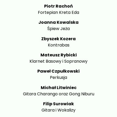
Piotr Rachoń
Fortepian Kreta Eda
Joanna Kowalska
Śpiew Jeża
Zbyszek Kozera
Kontrabas
Mateusz Rybicki
Klarnet Basowy i Sopranowy
Paweł Czpułkowski
Perkusja
Michał Litwiniec
Gitara Charango oraz Gong Niburu
Filip Surowiak
Gitara i Wokalizy