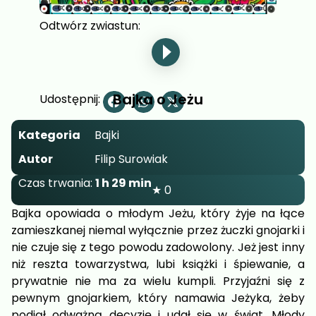
Odtwórz zwiastun:
Bajka o Jeżu
Udostępnij:
Kategoria
Bajki
Autor
Filip Surowiak
Czas trwania:
1 h 29 min
★ 0
Bajka opowiada o młodym Jeżu, który żyje na łące
zamieszkanej niemal wyłącznie przez żuczki gnojarki i
nie czuje się z tego powodu zadowolony. Jeż jest inny
niż reszta towarzystwa, lubi książki i śpiewanie, a
prywatnie nie ma za wielu kumpli. Przyjaźni się z
pewnym gnojarkiem, który namawia Jeżyka, żeby
podjął odważną decyzję i udał się w świat. Młody