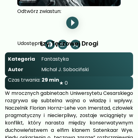
Odtwórz zwiastun:
Łzy Tęczowej Drogi
Udostępnij:
Kategoria
Fantastyka
Autor
Michał J. Sobociński
Czas trwania:
29 min
★ 0
W mrocznych gabinetach Uniwersytetu Cesarskiego
rozgrywa się subtelna wojna o władzę i wpływy.
Naczelnik Florian Hornz-Lehe von Imerstad, człowiek
pragmatyczny i niecierpliwy, zostaje wciągnięty w
konflikt, który narasta między konserwatywnym
duchowieństwem a elfim klanem Satenkaar Wye.
Kiedy oskarżenia o „tęczową zarazę” rozbrzmiewają