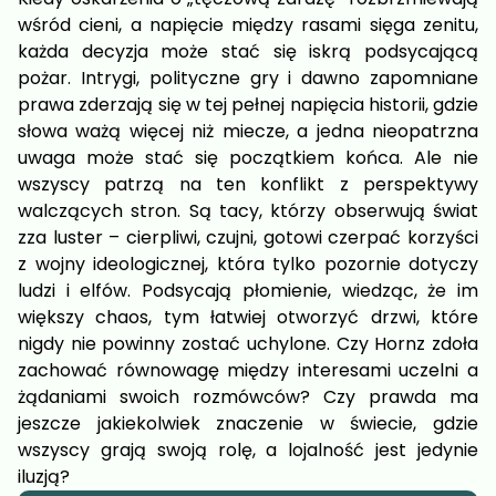
wśród cieni, a napięcie między rasami sięga zenitu,
każda decyzja może stać się iskrą podsycającą
pożar. Intrygi, polityczne gry i dawno zapomniane
prawa zderzają się w tej pełnej napięcia historii, gdzie
słowa ważą więcej niż miecze, a jedna nieopatrzna
uwaga może stać się początkiem końca. Ale nie
wszyscy patrzą na ten konflikt z perspektywy
walczących stron. Są tacy, którzy obserwują świat
zza luster – cierpliwi, czujni, gotowi czerpać korzyści
z wojny ideologicznej, która tylko pozornie dotyczy
ludzi i elfów. Podsycają płomienie, wiedząc, że im
większy chaos, tym łatwiej otworzyć drzwi, które
nigdy nie powinny zostać uchylone. Czy Hornz zdoła
zachować równowagę między interesami uczelni a
żądaniami swoich rozmówców? Czy prawda ma
jeszcze jakiekolwiek znaczenie w świecie, gdzie
wszyscy grają swoją rolę, a lojalność jest jedynie
iluzją?