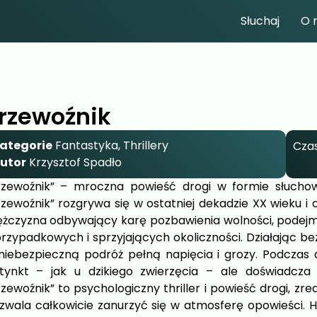
Słuchaj
O 
rzewoźnik
ategorie
Fantastyka
,
Thrillery
Czas
utor
Krzysztof Spadło
rzewoźnik” – mroczna powieść drogi w formie słuchowi
rzewoźnik” rozgrywa się w ostatniej dekadzie XX wieku i
żczyzna odbywający karę pozbawienia wolności, podejmu
przypadkowych i sprzyjających okoliczności. Działając b
niebezpieczną podróż pełną napięcia i grozy. Podczas 
stynkt – jak u dzikiego zwierzęcia – ale doświadcza 
rzewoźnik” to psychologiczny thriller i powieść drogi, z
zwala całkowicie zanurzyć się w atmosferę opowieści. Hi