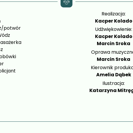
Realizacja:
n
Kacper Kolado
z/potwór
Udźwiękowienie:
Wódz
Kacper Kolado
pasażerka
Marcin Sroka
sz
Oprawa muzyczn
sobówki
Marcin Sroka
er
Kierownik produkcj
licjant
Amelia Dąbek
Ilustracja:
Katarzyna Mitrę