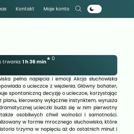
nas
Kontakt
Moje konto
★ 0
 trwania:
1 h 36 min
ska pełna napięcia i emocji Akcja słuchowiska
 opowiada o ucieczce z więzienia. Główny bohater,
je spontaniczną decyzję o ucieczce, korzystając
ez planu, kierowany wyłącznie instynktem, wyrusza
dramatycznej ucieczki budzi się w nim pierwotny
także osobliwych chwil wolności i samotności.
realizowany w formie mrocznego słuchowiska, które
storia trzyma w napięciu aż do ostatnich minut i