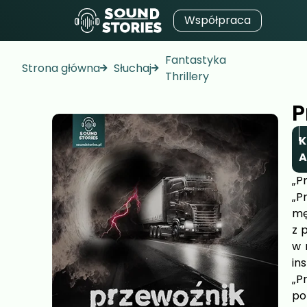
Współpraca
Fantastyka
Strona główna
Słuchaj
Thrillery
P
K
A
„P
„P
mę
z 
w 
in
„P
po