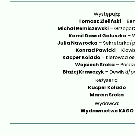
Występują:
Tomasz Zieliński
– Be
Michał Remiszewski
– Grzegor
Kamil Dawid Gałuszka
– 
Julia Nawrocka
– Sekretarka/
Konrad Pawicki
– Klawi
Kacper Kolado
– Kierowca o
Wojciech Sroka
– Pasaż
Błażej Krawczyk
– Dewilski/po
Reżyseria:
Kacper Kolado
Marcin Sroka
Wydawca:
Wydawnictwo KAGO