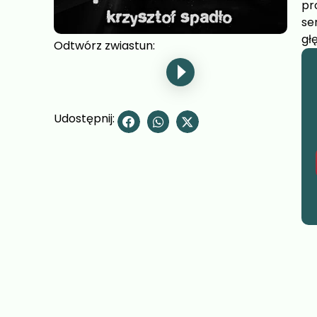
pr
se
gł
Odtwórz zwiastun:
Udostępnij: