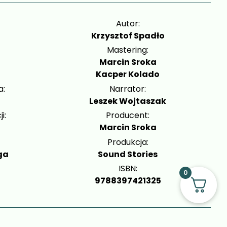
Autor:
Krzysztof Spadło
Mastering:
Marcin Sroka
Kacper Kolado
a:
Narrator:
Leszek Wojtaszak
i:
Producent:
Marcin Sroka
Produkcja:
ga
Sound Stories
ISBN:
0
9788397421325