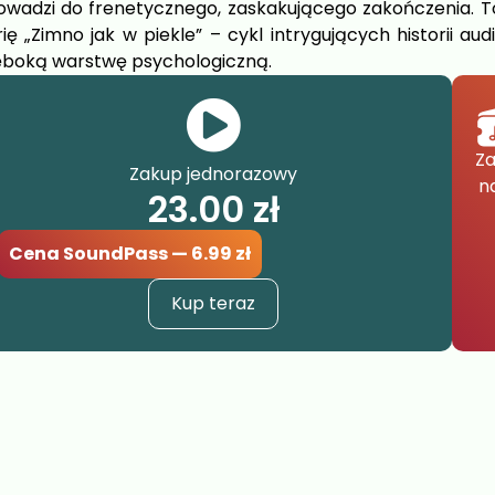
owadzi do frenetycznego, zaskakującego zakończenia. T
rię „Zimno jak w piekle” – cykl intrygujących historii aud
ęboką warstwę psychologiczną.
Za
Zakup jednorazowy
n
23.00
zł
Cena SoundPass — 6.99 zł
Kup teraz