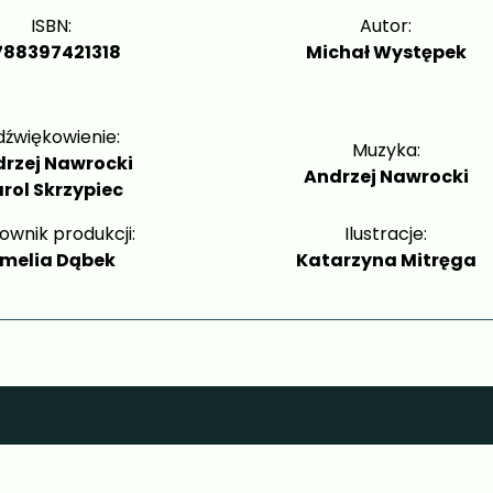
ISBN:
Autor:
788397421318
Michał Występek
dźwiękowienie:
Muzyka:
rzej Nawrocki
Andrzej Nawrocki
rol Skrzypiec
ownik produkcji:
Ilustracje:
melia Dąbek
Katarzyna Mitręga