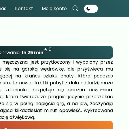
nas
Kontakt
Moje konto
★ 0
 trwania:
1h 25 min
 mężczyzna, jest przytłoczony i wypalony przez
je się na górską wędrówkę, ale przyświeca mu
ojącej na krańcu szlaku chaty, która podczas
 ufa, że nawet krótki pobyt z dala od ludzi, może
, znienacka rozpętuje się śnieżna nawałnica.
, która twierdzi, że pragnie jedynie przeczekać
a się w pełną napięcia grę, a na jaw, zaczynają
ająca kilkadziesiąt minut opowieść, wykreowana
ację dźwiękową.