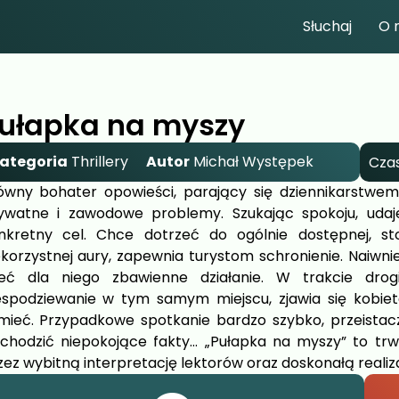
Słuchaj
O 
ułapka na myszy
ategoria
Thrillery
Autor
Michał Występek
Czas
ówny bohater opowieści, parający się dziennikarstwem
ywatne i zawodowe problemy. Szukając spokoju, uda
nkretny cel. Chce dotrzeć do ogólnie dostępnej, st
ekorzystnej aury, zapewnia turystom schronienie. Naiwnie
eć dla niego zbawienne działanie. W trakcie drogi
espodziewanie w tym samym miejscu, zjawia się kobieta
mieć. Przypadkowe spotkanie bardzo szybko, przeistacz
chodzić niepokojące fakty… „Pułapka na myszy” to trw
zez wybitną interpretację lektorów oraz doskonałą realiz