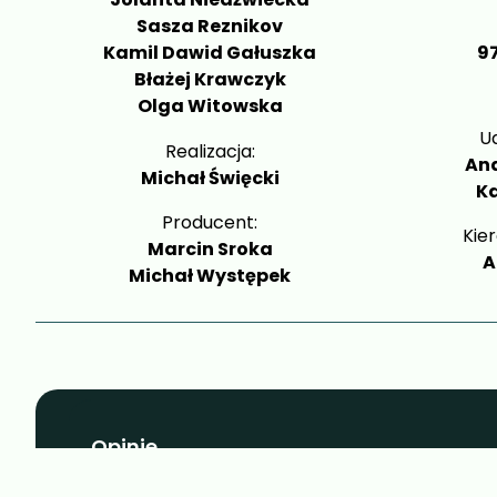
Sasza Reznikov
Kamil Dawid Gałuszka
9
Błażej Krawczyk
Olga Witowska
U
Realizacja:
And
Michał Święcki
Ka
Producent:
Kier
Marcin Sroka
A
Michał Występek
Opinie
Na razie nie ma opinii o produkcie.