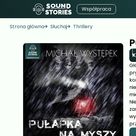
Współpraca
Strona główna
Słuchaj
Thrillery
P
K
Gł
pr
ko
ni
mi
Ni
za
wy
pr