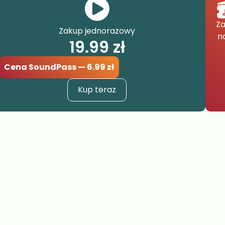
Za
Zakup jednorazowy
n
19.99
zł
Cena SoundPass — 6.99 zł
Kup teraz