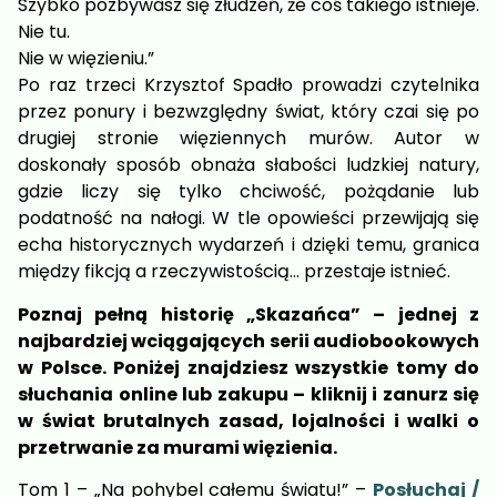
Szybko pozbywasz się złudzeń, że coś takiego istnieje.
Nie tu.
Nie w więzieniu.”
Po raz trzeci Krzysztof Spadło prowadzi czytelnika
przez ponury i bezwzględny świat, który czai się po
drugiej stronie więziennych murów. Autor w
doskonały sposób obnaża słabości ludzkiej natury,
gdzie liczy się tylko chciwość, pożądanie lub
podatność na nałogi. W tle opowieści przewijają się
echa historycznych wydarzeń i dzięki temu, granica
między fikcją a rzeczywistością… przestaje istnieć.
Poznaj pełną historię „Skazańca” – jednej z
najbardziej wciągających serii audiobookowych
w Polsce. Poniżej znajdziesz wszystkie tomy do
słuchania online lub zakupu – kliknij i zanurz się
w świat brutalnych zasad, lojalności i walki o
przetrwanie za murami więzienia.
Tom 1 – „Na pohybel całemu światu!” –
Posłuchaj /