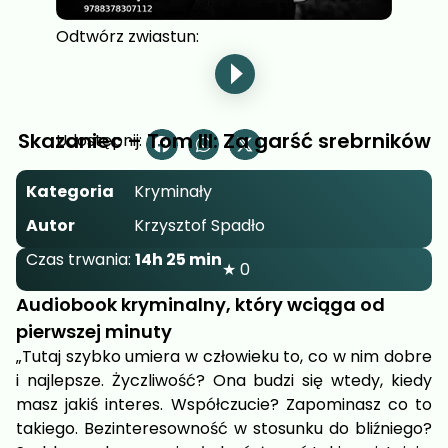
Odtwórz zwiastun:
Skazaniec – Tom III: Za garść srebrników
Udostępnij:
Kategoria
Kryminały
Autor
Krzysztof Spadło
Czas trwania:
14h 25 min
★ 0
Audiobook kryminalny, który wciąga od
pierwszej minuty
„Tutaj szybko umiera w człowieku to, co w nim dobre
i najlepsze. Życzliwość? Ona budzi się wtedy, kiedy
masz jakiś interes. Współczucie? Zapominasz co to
takiego. Bezinteresowność w stosunku do bliźniego?