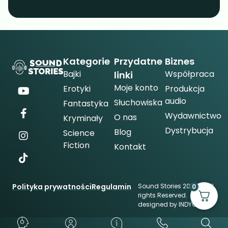
Kategorie
Przydatne
Biznes
Bajki
Współpraca
linki
Moje konto
Erotyki
Produkcja
audio
Słuchowiska
Fantastyka
Wydawnictwo
O nas
Kryminały
Dystrybucja
Blog
Science
Fiction
Kontakt
Polityka prywatności
Regulamin
Sound Stories 2026 © All
0
rights Reserved.
designed by
INDYGO