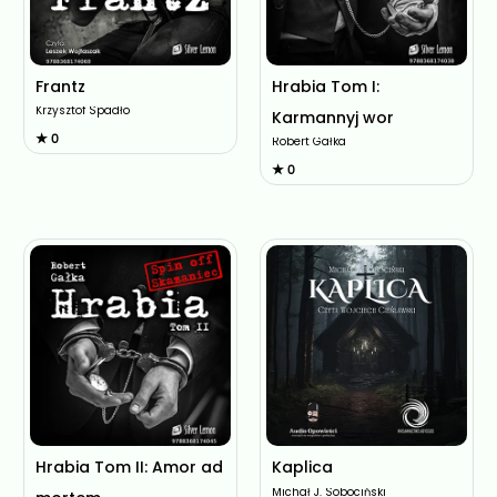
Frantz
Hrabia Tom I:
Krzysztof Spadło
Karmannyj wor
★ 0
Robert Gałka
★ 0
Hrabia Tom II: Amor ad
Kaplica
Michał J. Sobociński