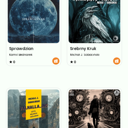
Sprawdzian
Srebrny Kruk
Kamil Bednarek
Michał J. Sobociński
★ 0
★ 0