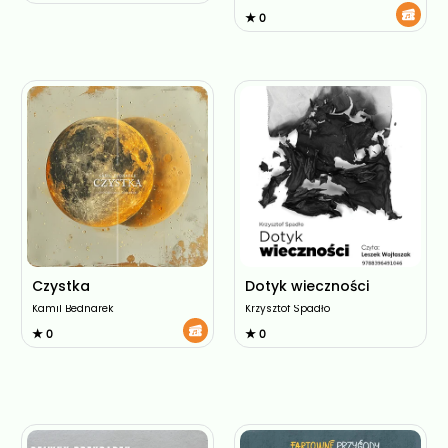
★ 0
Czystka
Dotyk wieczności
Kamil Bednarek
Krzysztof Spadło
★ 0
★ 0