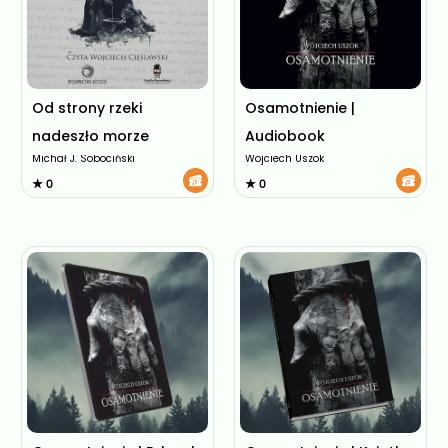
Od strony rzeki
Osamotnienie |
nadeszło morze
Audiobook
Michał J. Sobociński
Wojciech Uszok
★ 0
★ 0