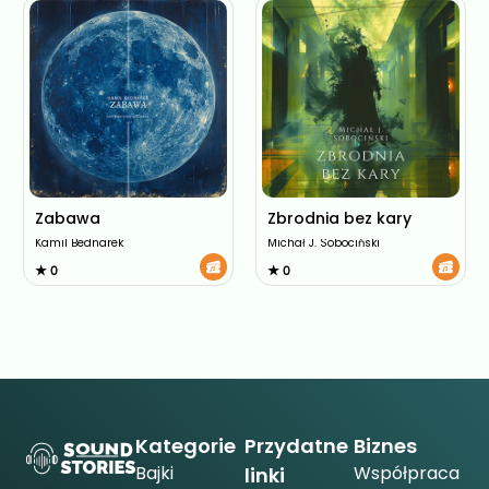
Zabawa
Zbrodnia bez kary
Kamil Bednarek
Michał J. Sobociński
★ 0
★ 0
Kategorie
Przydatne
Biznes
Bajki
Współpraca
linki