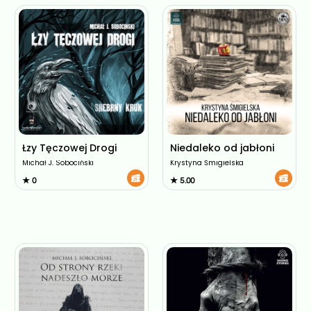
Łzy Tęczowej Drogi
Niedaleko od jabłoni
Michał J. Sobociński
Krystyna Śmigielska
★ 0
★ 5.00