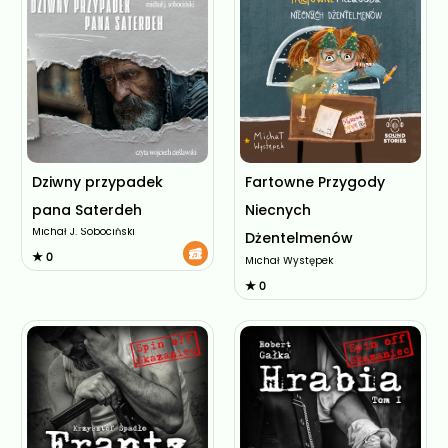
Dziwny przypadek
Fartowne Przygody
pana Saterdeh
Niecnych
Michał J. Sobociński
Dżentelmenów
★ 0
Michał Występek
★ 0