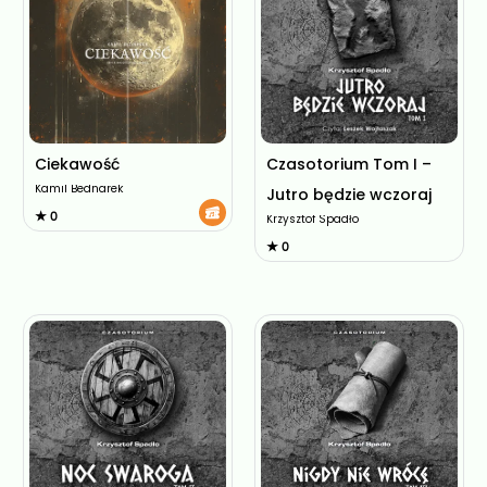
Ciekawość
Czasotorium Tom I –
Kamil Bednarek
Jutro będzie wczoraj
★ 0
Krzysztof Spadło
★ 0