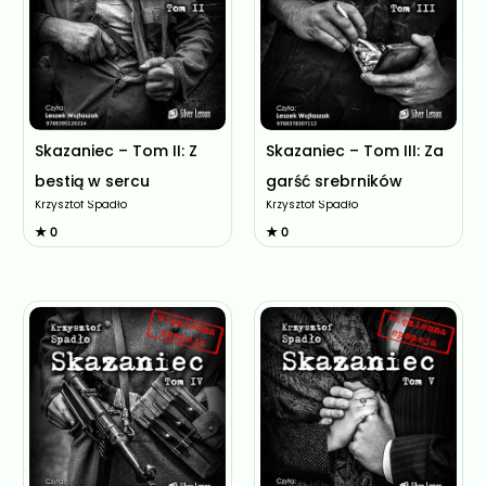
Skazaniec – Tom II: Z
Skazaniec – Tom III: Za
bestią w sercu
garść srebrników
Krzysztof Spadło
Krzysztof Spadło
★ 0
★ 0