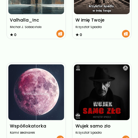
Valhalla_Inc
W imię Twoje
Michał J. Sobociński
Krzysztof Spadło
★ 0
★ 0
Współlokatorka
Wujek samo zło
Kamil Bednarek
Krzysztof Spadło