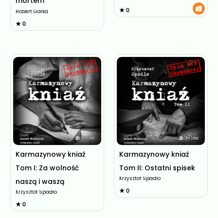
mortem
★ 0
Robert Gałka
★ 0
Karmazynowy kniaź
Karmazynowy kniaź
Tom I: Za wolność
Tom II: Ostatni spisek
Krzysztof Spadło
naszą i waszą
★ 0
Krzysztof Spadło
★ 0