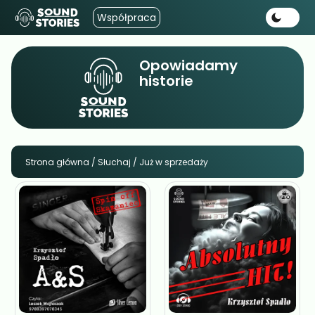
Współpraca
Opowiadamy
historie
Strona główna
/
Słuchaj
/ Już w sprzedaży