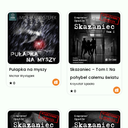
Pułapka na myszy
Skazaniec – Tom I: Na
Michał Występek
pohybel całemu światu
★ 0
Krzysztof Spadło
★ 0