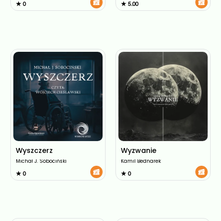
★ 0
★ 5.00
Wyszczerz
Wyzwanie
Michał J. Sobociński
Kamil Bednarek
★ 0
★ 0