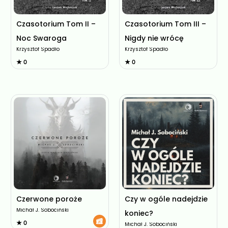
Czasotorium Tom II –
Czasotorium Tom III –
Noc Swaroga
Nigdy nie wrócę
Krzysztof Spadło
Krzysztof Spadło
★ 0
★ 0
Czerwone poroże
Czy w ogóle nadejdzie
Michał J. Sobociński
koniec?
★ 0
Michał J. Sobociński