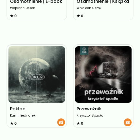
Osamotnienie | E-book
Osamotnienie | Książka
Wojciech Uszok
Wojciech Uszok
★ 0
★ 0
Pokład
Przewoźnik
Kamil Bednarek
Krzysztof Spadło
★ 0
★ 0