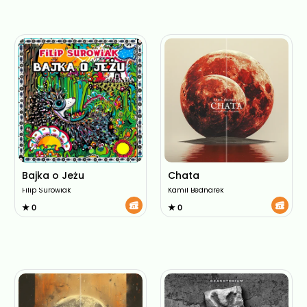
Bajka o Jeżu
Chata
Filip Surowiak
Kamil Bednarek
★ 0
★ 0