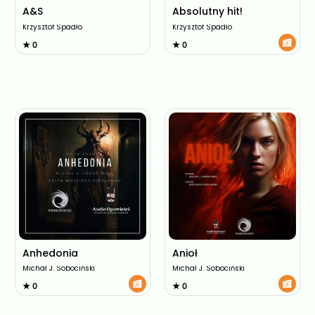
A&S
Absolutny hit!
Krzysztof Spadło
Krzysztof Spadło
★ 0
★ 0
Anhedonia
Anioł
Michał J. Sobociński
Michał J. Sobociński
★ 0
★ 0